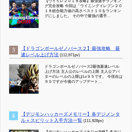
【ウイイレ２０１８攻略】最強選手ランキン
グ完全攻略 今回は「ウイニングイレブン２０
１８総合能力値の高さベスト１０をランキン
グにしました。 その中で最強の選手...
【ドラゴンボールゼノバース２】最強攻略 最
速レベル上げ方法
(112,871pv)
ドラゴンボールゼノバース2最強最速レベル
上げ方法 主人公のレベルの上限 主人公アバ
ターのレベルの上限はLv９５です。 今現在は
９５ですが今後のアップデート...
【デジモンハッカーズメモリー】各デジメンタ
ル＋スピリット入手方法一覧
(111,928pv)
【デジモンハッカーズメモリー攻略】各デジ