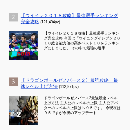
【ウイイレ２０１８攻略】最強選手ランキング
完全攻略
(121,494pv)
【ウイイレ２０１８攻略】最強選手ランキン
グ完全攻略 今回は「ウイニングイレブン２０
１８総合能力値の高さベスト１０をランキン
グにしました。 その中で最強の選手...
【ドラゴンボールゼノバース２】最強攻略 最
速レベル上げ方法
(112,871pv)
ドラゴンボールゼノバース2最強最速レベル
上げ方法 主人公のレベルの上限 主人公アバ
ターのレベルの上限はLv９５です。 今現在は
９５ですが今後のアップデート...