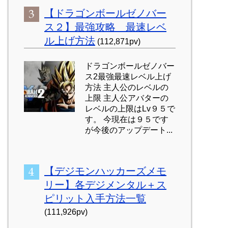
【ドラゴンボールゼノバー
ス２】最強攻略 最速レベ
ル上げ方法
(112,871pv)
ドラゴンボールゼノバー
ス2最強最速レベル上げ
方法 主人公のレベルの
上限 主人公アバターの
レベルの上限はLv９５で
す。 今現在は９５です
が今後のアップデート...
【デジモンハッカーズメモ
リー】各デジメンタル＋ス
ピリット入手方法一覧
(111,926pv)