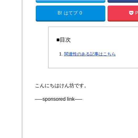
B!
はてブ
0
P
■目次
関連性のある記事はこちら
こんにちはけん坊です。
—–sponsored link—–