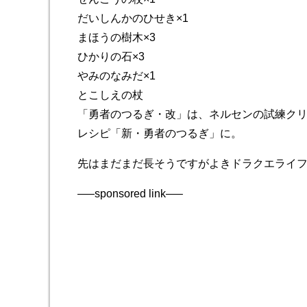
だいしんかのひせき×1
まほうの樹木×3
ひかりの石×3
やみのなみだ×1
とこしえの杖
「勇者のつるぎ・改」は、ネルセンの試練ク
レシピ「新・勇者のつるぎ」に。
先はまだまだ長そうですがよきドラクエライ
—–sponsored link—–