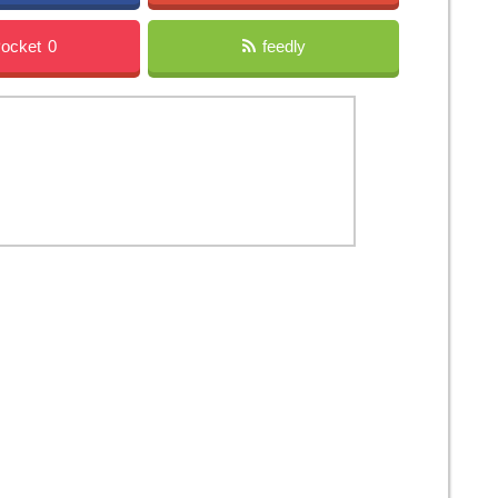
ocket
0
feedly