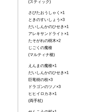
(スティック)
さびたおうしゃく×1
ときのすいしょう×3
だいしんかのひせき×1
アレキサンドライト×1
たそがれの樹木×2
じごくの魔槍
(マルティナ槍)
えんまの魔槍×1
だいしんかのひせき×1
巨竜樹の枝×3
ドラゴンのツノ×3
ヒヒイロカネ×1
(両手杖)
せんこうの杖×1