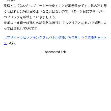
攻略としてはいかにブリージーを倒すことが出来るかです。数の利を無
くせばあとは特段困るようなことはないので、1ターン目にブリージー
のブロックを破壊していきましょう。
※ボスさえ倒せば残りの雑魚敵は無視してもクリアとなるので状況によ
っては無視してOKです。
【マリオ＋ラビッツキングダムバトル攻略】ＷＯＲＬＤ２攻略チャート
２
へ続く
—–sponsored link—–