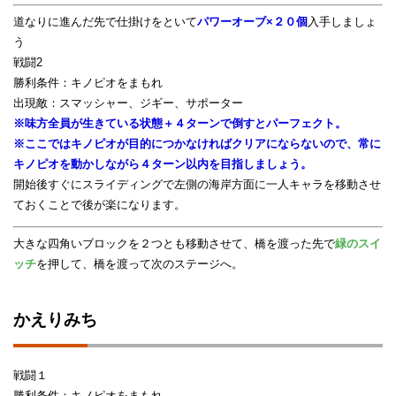
道なりに進んだ先で仕掛けをといて
パワーオーブ×２０個
入手しましょ
う
戦闘2
勝利条件：キノピオをまもれ
出現敵：スマッシャー、ジギー、サポーター
※味方全員が生きている状態＋４ターンで倒すとパーフェクト。
※ここではキノピオが目的につかなければクリアにならないので、常に
キノピオを動かしながら４ターン以内を目指しましょう。
開始後すぐにスライディングで左側の海岸方面に一人キャラを移動させ
ておくことで後が楽になります。
大きな四角いブロックを２つとも移動させて、橋を渡った先で
緑のスイ
ッチ
を押して、橋を渡って次のステージへ。
かえりみち
戦闘１
勝利条件：キノピオをまもれ