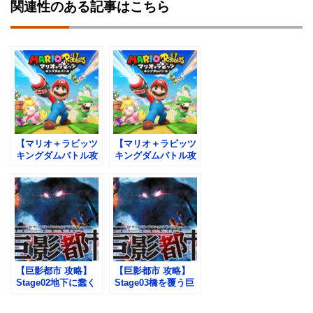
関連性のある記事はこちら
【マリオ＋ラビッツ
【マリオ＋ラビッツ
キングダムバトル攻
キングダムバトル攻
略】ＷＯＲＬＤ２攻
略】ＷＯＲＬＤ１攻
略チャート２
略チャート２
【巨影都市 攻略】
【巨影都市 攻略】
Stage02地下に蠢く
Stage03橋を覆う巨
影攻略チャートと入
大な影攻略チャート
手アイテム一覧
と入手アイテム一覧