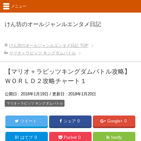
メニュー
けん坊のオールジャンルエンタメ日記
けん坊のオールジャンルエンタメ日記
TOP
マリオ＋ラビッツ キングダムバトル
【マリオ＋ラビッツキングダムバトル攻略】
ＷＯＲＬＤ２攻略チャート１
公開日 :
2018年1月19日
/ 更新日 :
2018年1月20日
マリオ＋ラビッツ キングダムバトル
ツイート
シェア
0
Google+
0
B!
はてブ
0
Pocket
0
feedly