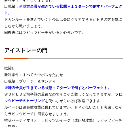
出現敵：
※味方全員が生きている状態＋１３ターンで倒すとパーフェク
ト。
ドカンルートを進んでいくと今回は楽にクリアできるがＨＰの方を気に
しながら戦いましょう。
回復役にはラビッツピーチがいると心強いです。
アイストレーの門
戦闘1
勝利条件：すべての中ボスをたおせ
出現敵：ブリージー＆サンディ
※味方全員が生きている状態＋７ターンで倒すとパーフェクト。
ＷＯＲＬＤ２前半戦の最後なのでそこそこ難しくなってきますが、
ラビ
ッツピーチのヒーリング
を使いながらいけば攻略できます。
ルイージは遠距離攻撃に優れていますが、ＨＰが低いことも考慮しなが
らラビッツピーチに回復させましょう。
推奨パーティマリオ、ラビッツルイージ（遠距離攻撃）ラビッツピーチ
（回復）