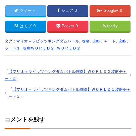
ツイート
シェア
0
Google+
0
B!
はてブ
0
Pocket
0
feedly
タグ :
マリオ＋ラビッツキングダムバトル
,
攻略
,
攻略チャート
,
攻略チ
ャート１
,
攻略ＷＯＲＬＤ２
,
ＷＯＲＬＤ２
「
【マリオ＋ラビッツキングダムバトル攻略】ＷＯＲＬＤ２攻略チャ
ート２
」
「
【マリオ＋ラビッツキングダムバトル攻略】ＷＯＲＬＤ１攻略チャ
ート２
」
コメントを残す