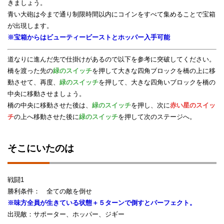
きましょう。
青い大砲は今まで通り制限時間以内にコインをすべて集めることで宝箱
が出現します。
※宝箱からはビューティービーストとホッパー入手可能
道なりに進んだ先で仕掛けがあるので以下を参考に突破してください。
橋を渡った先の
緑のスイッチ
を押して大きな四角ブロックを橋の上に移
動させて、再度、
緑のスイッチ
を押して、大きな四角いブロックを橋の
中央に移動させましょう。
橋の中央に移動させた後は、
緑のスイッチ
を押し、次に
赤い星のスイッ
チ
の上へ移動させた後に
緑のスイッチ
を押して次のステージへ。
そこにいたのは
戦闘1
勝利条件： 全ての敵を倒せ
※味方全員が生きている状態＋５ターンで倒すとパーフェクト。
出現敵：サポーター、ホッパー、ジギー