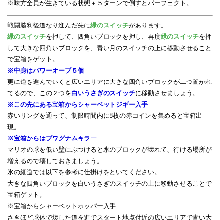
※味方全員が生きている状態＋５ターンで倒すとパーフェクト。
戦闘勝利後道なり進んだ先に
緑のスイッチ
があります。
緑のスイッチ
を押して、四角いブロックを押し、再度
緑のスイッチ
を押
して大きな四角いブロックを、青い月のスイッチの上に移動させること
で宝箱をゲット。
※中身はパワーオーブ５個
更に道を進んでいくと広いエリアに大きな四角いブロックが二つ置かれ
てるので、この２つを
白いうさぎのスイッチ
に移動させましょう。
※この先にある宝箱からシャーベットジギー入手
赤いリングを通って、制限時間内に8枚の赤コインを集めると宝箱出
現。
※宝箱からはブワグナムキラー
マリオの球を低い壁にぶつけると氷のブロックが壊れて、行ける場所が
増えるので壊しておきましょう。
氷の細道では以下を参考に仕掛けをといてください。
大きな四角いブロックを白いうさぎのスイッチの上に移動させることで
宝箱ゲット。
※宝箱からシャーベットホッパー入手
さきほど球体で壊した道を進でスタート地点付近の広いエリアで青い大