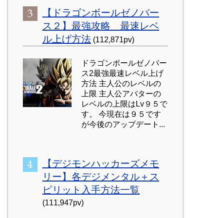
【ドラゴンボールゼノバー
ス２】最強攻略 最速レベ
ル上げ方法
(112,871pv)
ドラゴンボールゼノバー
ス2最強最速レベル上げ
方法 主人公のレベルの
上限 主人公アバターの
レベルの上限はLv９５で
す。 今現在は９５です
が今後のアップデート...
【デジモンハッカーズメモ
リー】各デジメンタル＋ス
ピリット入手方法一覧
(111,947pv)