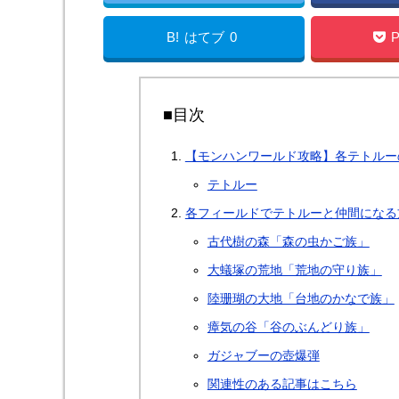
B!
はてブ
0
P
■目次
【モンハンワールド攻略】各テトルー
テトルー
各フィールドでテトルーと仲間になる
古代樹の森「森の虫かご族」
大蟻塚の荒地「荒地の守り族」
陸珊瑚の大地「台地のかなで族」
瘴気の谷「谷のぶんどり族」
ガジャブーの壺爆弾
関連性のある記事はこちら