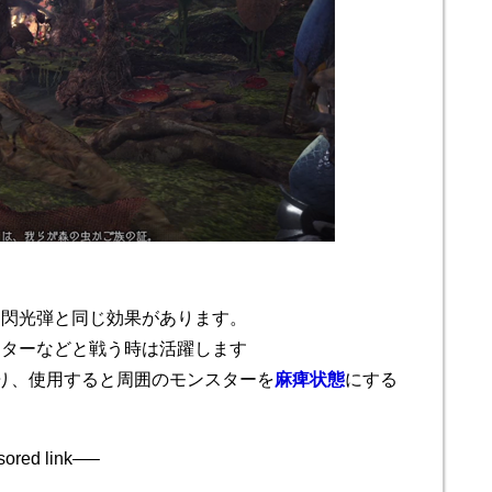
。
ー閃光弾と同じ効果があります。
スターなどと戦う時は活躍します
り、使用すると周囲のモンスターを
麻痺状態
にする
ored link—–