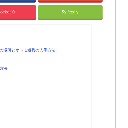
ocket
0
feedly
の場所とオトモ道具の入手方法
方法