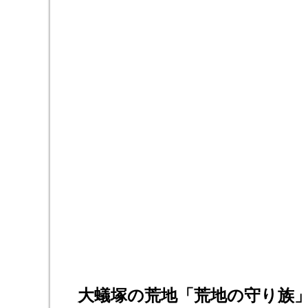
大蟻塚の荒地「荒地の守り族