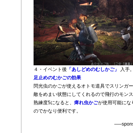
４・イベント後
「あしどめのむしかご」
入手
足止めのむかごの効果
閃光虫のかごが使えるオトモ道具でスリンガ
敵をめまい状態にしてくれるので飛行のモン
熟練度5になると、
痺れ虫かご
が使用可能にな
のでかなり便利です。
—–spons