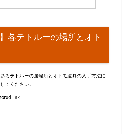
】各テトルーの場所とオト
があるテトルーの居場所とオトモ道具の入手方法に
にしてください。
ored link—–