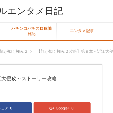
ルエンタメ日記
パチンコパチスロ稼働
エンタメ記事
日記
龍が如く極み２
【龍が如く極み２攻略】第９章～近江大
江大侵攻～ストーリー攻略
シェア
0
Google+
0