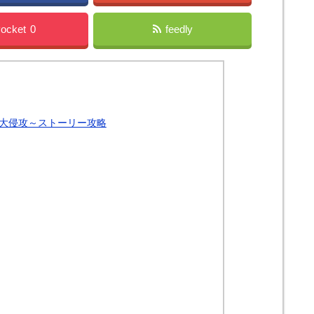
ocket
0
feedly
大侵攻～ストーリー攻略