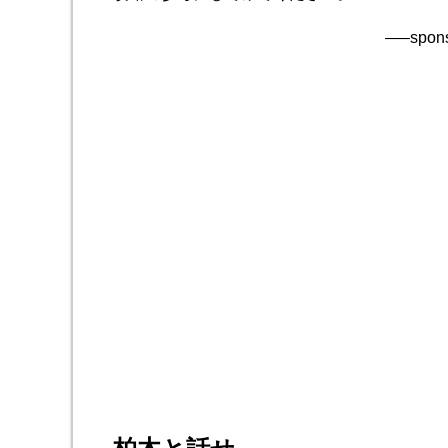
—–spons