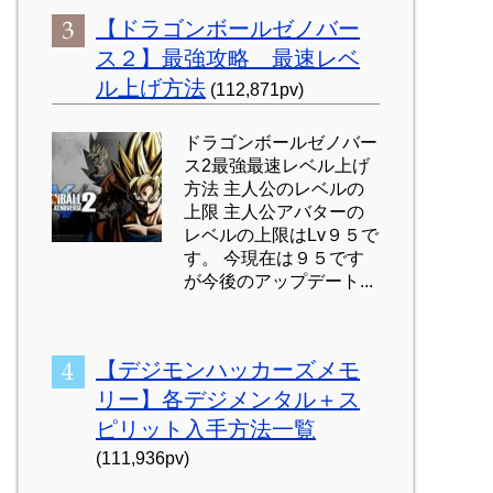
【ドラゴンボールゼノバー
ス２】最強攻略 最速レベ
ル上げ方法
(112,871pv)
ドラゴンボールゼノバー
ス2最強最速レベル上げ
方法 主人公のレベルの
上限 主人公アバターの
レベルの上限はLv９５で
す。 今現在は９５です
が今後のアップデート...
【デジモンハッカーズメモ
リー】各デジメンタル＋ス
ピリット入手方法一覧
(111,936pv)