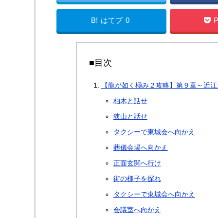
B!
はてブ
0
P
■目次
【龍が如く極み２攻略】第９章～近江
柏木と話せ
狭山と話せ
タクシーで東城会へ向かえ
葬儀会場へ向かえ
正面玄関へ行け
街の様子を探れ
タクシーで東城会へ向かえ
会議室へ向かえ