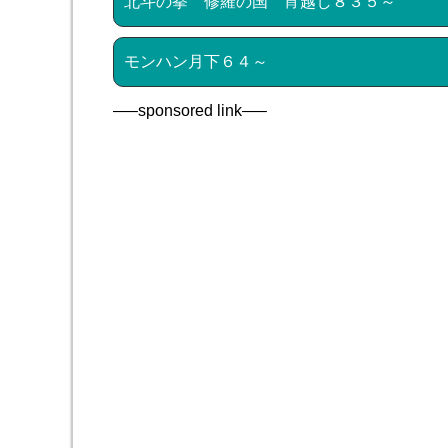
北斗の拳 修羅の国 宵越し８３５～
モンハン月下６４～
—–sponsored link—–