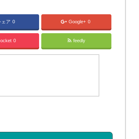
シェア
0
Google+
0
ocket
0
feedly