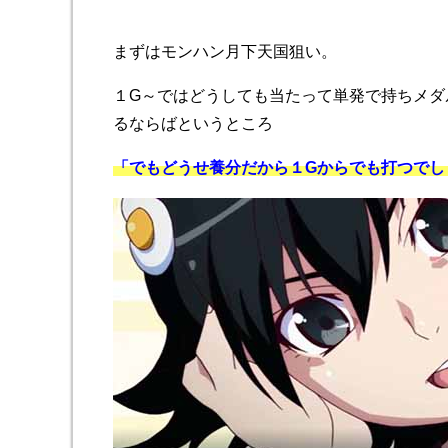
まずはモンハン月下天国狙い。
１G～ではどうしても当たって単発で持ちメダ
るならばというところ
「でもどうせ養分だから１Gからでも打つでし