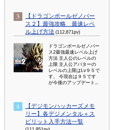
【ドラゴンボールゼノバー
ス２】最強攻略 最速レベ
ル上げ方法
(112,871pv)
ドラゴンボールゼノバー
ス2最強最速レベル上げ
方法 主人公のレベルの
上限 主人公アバターの
レベルの上限はLv９５で
す。 今現在は９５です
が今後のアップデート...
【デジモンハッカーズメモ
リー】各デジメンタル＋ス
ピリット入手方法一覧
(111,951pv)