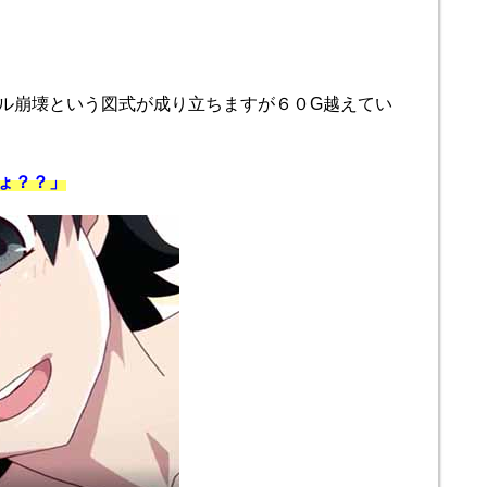
ル崩壊という図式が成り立ちますが６０G越えてい
ょ？？」