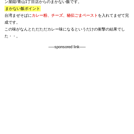
ン屋鎹/青山1丁目店からのまかない飯です。
まかない飯ポイント
台湾まぜそばに
カレー粉、チーズ、秘伝ごまペースト
を入れてまぜて完
成です。
この味がなんとただただカレー味になるというだけの衝撃の結果でし
た・・。
—–sponsored link—–