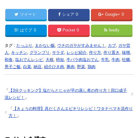
寒キャベツなど
作り方・レシピ！
ツイート
シェア
0
Google+
0
B!
はてブ
0
Pocket
0
feedly
タグ :
たっぷり
,
まかない飯
,
ウチのガヤがすみません！
,
カブ
,
ガヤ芸
人
,
キッチン
,
グランプリ
,
サラダ
,
レシピ紹介
,
作り方
,
作り置き
,
味噌
,
和食
,
塩おでんレシピ
,
大根
,
時短
,
牛バラ肉塩おでん
,
牛乳
,
牛肉
,
牡蠣
,
男子ご飯
,
白菜
,
納豆
,
紹介ひき肉
,
豚肉
,
野菜
,
鶏肉
「
【3分クッキング】塩だらとじゃが芋の蒸し煮の作り方！田口成子
流レシピ！
」
「
【きょうの料理】具だくさんエビチリレシピ！ワタナベマキ流作り
方！
」