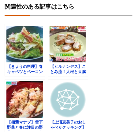
関連性のある記事はこちら
【きょうの料理】春
【ヒルナンデス】こ
キャベツとベーコン
とみ流！大根と豆腐
のオイル蒸しなど春
の豚ロールの作り
キャベツ全7品のレ
方！3食材クッキン
シピ紹介
グ！ヘルシー！
【相葉マナブ】雪下
【上沼恵美子のおし
野菜と春に注目の野
ゃべりクッキング】
菜！絶品レシピ！和
簡単！春天うどんの