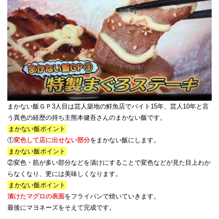
まかない飯ＧＰ3人目は芸人築地の鮮魚店でバイト15年、芸人10年と言
う異色の経歴の持ち主熊本健吾さんのまかない飯です。
まかない飯ポイント
①
変色して店に出せない部分
をまかない飯にします。
まかない飯ポイント
②変色・筋が多い部分などを漬けにすることで変色などが見た目上わか
らなくなり、更には美味しくなります。
まかない飯ポイント
漬けたマグロの表面
をフライパンで焼いていきます。
最後にマヨネーズをそえて完成です。