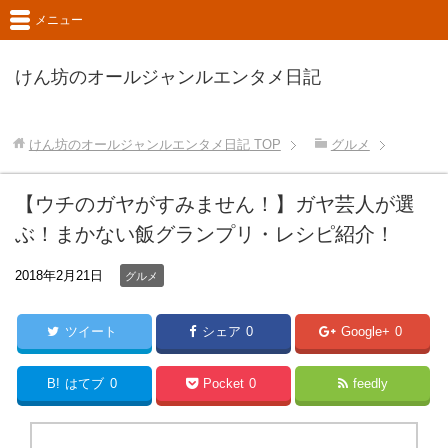
メニュー
けん坊のオールジャンルエンタメ日記
けん坊のオールジャンルエンタメ日記
TOP
グルメ
【ウチのガヤがすみません！】ガヤ芸人が選
ぶ！まかない飯グランプリ・レシピ紹介！
2018年2月21日
グルメ
ツイート
シェア
0
Google+
0
B!
はてブ
0
Pocket
0
feedly