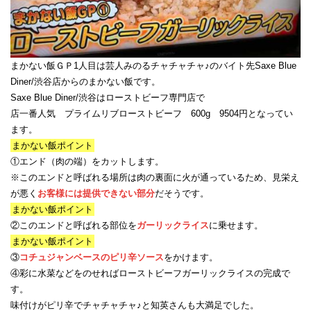
まかない飯ＧＰ1人目は芸人みのるチャチャチャ♪のバイト先Saxe Blue
Diner/渋谷店からのまかない飯です。
Saxe Blue Diner/渋谷はローストビーフ専門店で
店一番人気 プライムリブローストビーフ 600g 9504円となってい
ます。
まかない飯ポイント
①エンド（肉の端）をカットします。
※このエンドと呼ばれる場所は肉の裏面に火が通っているため、見栄え
が悪く
お客様には提供できない部分
だそうです。
まかない飯ポイント
②このエンドと呼ばれる部位を
ガーリックライス
に乗せます。
まかない飯ポイント
③
コチュジャンベースのピリ辛ソース
をかけます。
④彩に水菜などをのせればローストビーフガーリックライスの完成で
す。
味付けがピリ辛でチャチャチャ♪と知英さんも大満足でした。