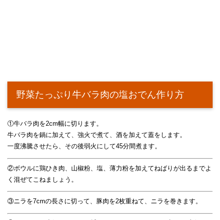
野菜たっぷり牛バラ肉の塩おでん作り方
①牛バラ肉を2cm幅に切ります。
牛バラ肉を鍋に加えて、強火で煮て、酒を加えて蓋をします。
一度沸騰させたら、その後弱火にして45分間煮ます。
②ボウルに鶏ひき肉、山椒粉、塩、薄力粉を加えてねばりが出るまでよ
く混ぜてこねましょう。
③ニラを7cmの長さに切って、豚肉を2枚重ねて、ニラを巻きます。