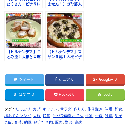
だくさんエビチリレ
ません！】ガヤ芸人
シピ！ワタナベマキ
が選ぶ！まかない飯
流作り方！
グランプリ・レシピ
紹介！
【ヒルナンデス】こ
【ヒルナンデス】ス
とみ流！大根と豆腐
ザンヌ流！大根ピザ
の豚ロールの作り
の作り方！3食材ク
方！3食材クッキン
ッキング！ヘルシ
グ！ヘルシー！
ー！
ツイート
シェア
0
Google+
0
B!
はてブ
0
Pocket
0
feedly
タグ :
たっぷり
,
カブ
,
キッチン
,
サラダ
,
作り方
,
作り置き
,
味噌
,
和食
,
塩おでんレシピ
,
大根
,
時短
,
牛バラ肉塩おでん
,
牛乳
,
牛肉
,
牡蠣
,
男子
ご飯
,
白菜
,
納豆
,
紹介ひき肉
,
豚肉
,
野菜
,
鶏肉