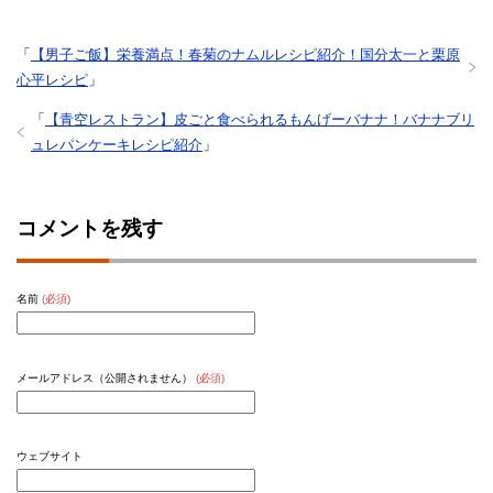
「
【男子ご飯】栄養満点！春菊のナムルレシピ紹介！国分太一と栗原
心平レシピ
」
「
【青空レストラン】皮ごと食べられるもんげーバナナ！バナナブリ
ュレパンケーキレシピ紹介
」
コメントを残す
名前
(必須)
メールアドレス（公開されません）
(必須)
ウェブサイト