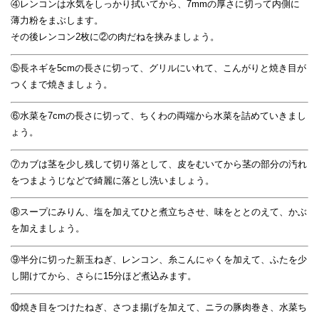
④レンコンは水気をしっかり拭いてから、7mmの厚さに切って内側に
薄力粉をまぶします。
その後レンコン2枚に②の肉だねを挟みましょう。
⑤長ネギを5cmの長さに切って、グリルにいれて、こんがりと焼き目が
つくまで焼きましょう。
⑥水菜を7cmの長さに切って、ちくわの両端から水菜を詰めていきまし
ょう。
⑦カブは茎を少し残して切り落として、皮をむいてから茎の部分の汚れ
をつまようじなどで綺麗に落とし洗いましょう。
⑧スープにみりん、塩を加えてひと煮立ちさせ、味をととのえて、かぶ
を加えましょう。
⑨半分に切った新玉ねぎ、レンコン、糸こんにゃくを加えて、ふたを少
し開けてから、さらに15分ほど煮込みます。
⑩焼き目をつけたねぎ、さつま揚げを加えて、ニラの豚肉巻き、水菜ち