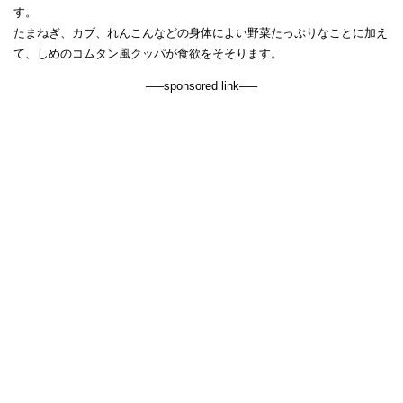
す。
たまねぎ、カブ、れんこんなどの身体によい野菜たっぷりなことに加え
て、しめのコムタン風クッパが食欲をそそります。
—–sponsored link—–