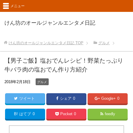
メニュー
けん坊のオールジャンルエンタメ日記
けん坊のオールジャンルエンタメ日記
TOP
グルメ
【男子ご飯】塩おでんレシピ！野菜たっぷり
牛バラ肉の塩おでん作り方紹介
2018年2月18日
グルメ
ツイート
シェア
0
Google+
0
B!
はてブ
0
Pocket
0
feedly