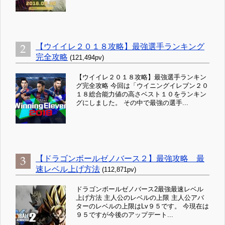
【ウイイレ２０１８攻略】最強選手ランキング
完全攻略
(121,494pv)
【ウイイレ２０１８攻略】最強選手ランキン
グ完全攻略 今回は「ウイニングイレブン２０
１８総合能力値の高さベスト１０をランキン
グにしました。 その中で最強の選手...
【ドラゴンボールゼノバース２】最強攻略 最
速レベル上げ方法
(112,871pv)
ドラゴンボールゼノバース2最強最速レベル
上げ方法 主人公のレベルの上限 主人公アバ
ターのレベルの上限はLv９５です。 今現在は
９５ですが今後のアップデート...