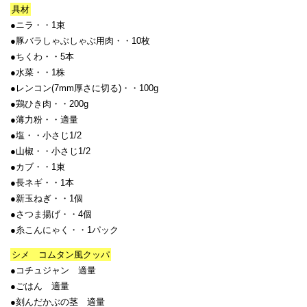
具材
●ニラ・・1束
●豚バラしゃぶしゃぶ用肉・・10枚
●ちくわ・・5本
●水菜・・1株
●レンコン(7mm厚さに切る)・・100g
●鶏ひき肉・・200g
●薄力粉・・適量
●塩・・小さじ1/2
●山椒・・小さじ1/2
●カブ・・1束
●長ネギ・・1本
●新玉ねぎ・・1個
●さつま揚げ・・4個
●糸こんにゃく・・1パック
シメ コムタン風クッパ
●コチュジャン 適量
●ごはん 適量
●刻んだかぶの茎 適量