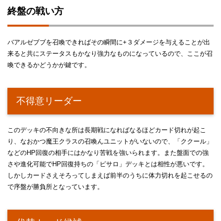
終盤の戦い方
バアルゼブブを召喚できればその瞬間に+３ダメージを与えることが出
来ると共にステータスもかなり強力なものになっているので、ここが召
喚できるかどうかが鍵です。
不得意リーダー
このデッキの不向きな所は長期戦になればなるほどカード切れが起こ
り、なおかつ魔王クラスの召喚んユニットがいないので、「ククール」
などのHP回復の相手にはかなり苦戦を強いられます。また盤面での強
さや進化可能でHP回復持ちの「ピサロ」デッキとは相性が悪いです。
しかしカードさえそろってしまえば前半のうちに体力切れを起こせるの
で序盤が勝負所となっています。