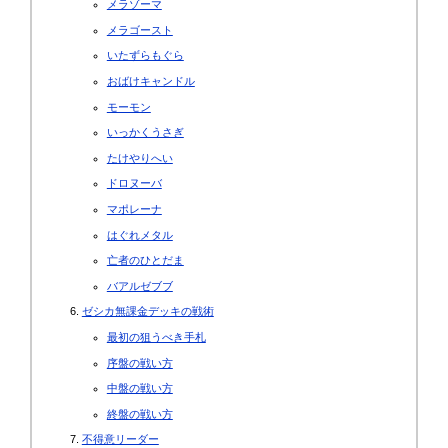
メラゾーマ
メラゴースト
いたずらもぐら
おばけキャンドル
モーモン
いっかくうさぎ
たけやりへい
ドロヌーバ
マポレーナ
はぐれメタル
亡者のひとだま
バアルゼブブ
ゼシカ無課金デッキの戦術
最初の狙うべき手札
序盤の戦い方
中盤の戦い方
終盤の戦い方
不得意リーダー