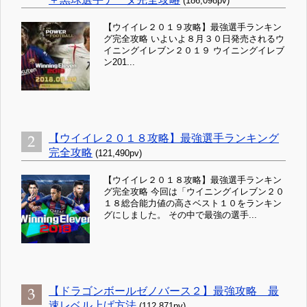
(186,098pv)
【ウイイレ２０１９攻略】最強選手ランキン
グ完全攻略 いよいよ８月３０日発売されるウ
イニングイレブン２０１９ ウイニングイレブ
ン201...
【ウイイレ２０１８攻略】最強選手ランキング
完全攻略
(121,490pv)
【ウイイレ２０１８攻略】最強選手ランキン
グ完全攻略 今回は「ウイニングイレブン２０
１８総合能力値の高さベスト１０をランキン
グにしました。 その中で最強の選手...
【ドラゴンボールゼノバース２】最強攻略 最
速レベル上げ方法
(112,871pv)