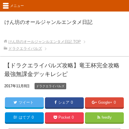
メニュー
けん坊のオールジャンルエンタメ日記
けん坊のオールジャンルエンタメ日記
TOP
ドラクエライバルズ
【ドラクエライバルズ攻略】竜王杯完全攻略
最強無課金デッキレシピ
2017年11月8日
ドラクエライバルズ
ツイート
シェア
0
Google+
0
B!
はてブ
0
Pocket
0
feedly