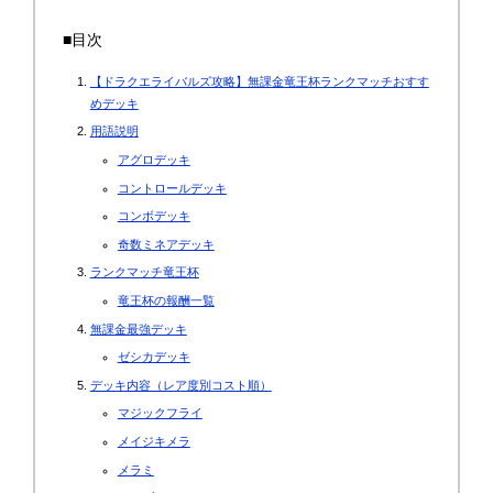
■目次
【ドラクエライバルズ攻略】無課金竜王杯ランクマッチおすす
めデッキ
用語説明
アグロデッキ
コントロールデッキ
コンボデッキ
奇数ミネアデッキ
ランクマッチ竜王杯
竜王杯の報酬一覧
無課金最強デッキ
ゼシカデッキ
デッキ内容（レア度別コスト順）
マジックフライ
メイジキメラ
メラミ