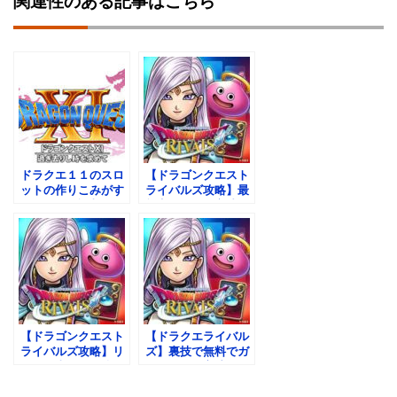
関連性のある記事はこちら
ドラクエ１１のスロ
【ドラゴンクエスト
ットの作りこみがす
ライバルズ攻略】最
ごすぎると評判に。
効率リセマラ方法と
フリーズもリプレイ
無料でガチャを回す
外しもある
方法
【ドラゴンクエスト
【ドラクエライバル
ライバルズ攻略】リ
ズ】裏技で無料でガ
セマラ当たり最強キ
チャを回す方法
ャラランキング