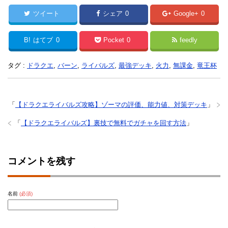
ツイート
シェア
0
Google+
0
B!
はてブ
0
Pocket
0
feedly
タグ :
ドラクエ
,
バーン
,
ライバルズ
,
最強デッキ
,
火力
,
無課金
,
竜王杯
「
【ドラクエライバルズ攻略】ゾーマの評価、能力値、対策デッキ
」
「
【ドラクエライバルズ】裏技で無料でガチャを回す方法
」
コメントを残す
名前
(必須)