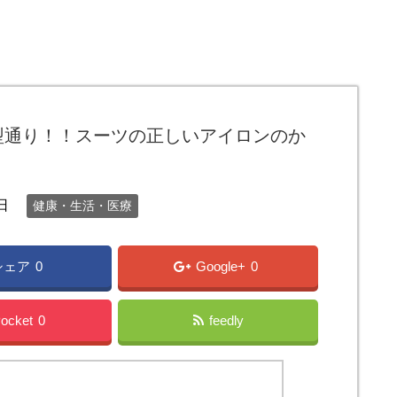
型通り！！スーツの正しいアイロンのか
日
健康・生活・医療
シェア
0
Google+
0
ocket
0
feedly