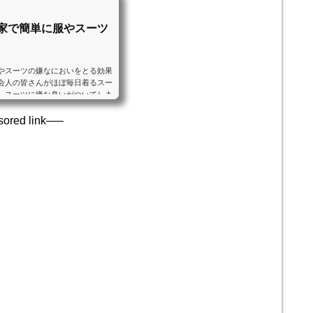
家で簡単に服やスーツ
やスーツの嫌なにおいをとる効果
会人の皆さんがほぼ毎日着るスー
、スーツに嫌な臭いがついてしま
...
ored link—–