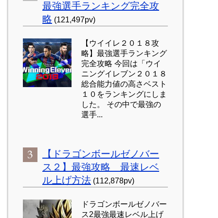
最強選手ランキング完全攻
略
(121,497pv)
【ウイイレ２０１８攻
略】最強選手ランキング
完全攻略 今回は「ウイ
ニングイレブン２０１８
総合能力値の高さベスト
１０をランキングにしま
した。 その中で最強の
選手...
【ドラゴンボールゼノバー
ス２】最強攻略 最速レベ
ル上げ方法
(112,878pv)
ドラゴンボールゼノバー
ス2最強最速レベル上げ